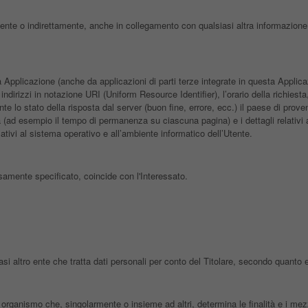
nte o indirettamente, anche in collegamento con qualsiasi altra informazione
plicazione (anche da applicazioni di parti terze integrate in questa Applicazi
ndirizzi in notazione URI (Uniform Resource Identifier), l’orario della richiesta, i
nte lo stato della risposta dal server (buon fine, errore, ecc.) il paese di prov
ta (ad esempio il tempo di permanenza su ciascuna pagina) e i dettagli relativi al
ativi al sistema operativo e all’ambiente informatico dell’Utente.
samente specificato, coincide con l'Interessato.
asi altro ente che tratta dati personali per conto del Titolare, secondo quanto 
ro organismo che, singolarmente o insieme ad altri, determina le finalità e i mezz