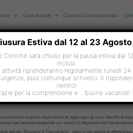
Siamo
Cure Rateali
Cliniche Convenzionate
Cont
usura Estiva dal 12 al 23 Agost
le Cliniche sarà chiuso per la pausa estiva dal 
inclusi.
Cookie Policy
e attività riprenderanno regolarmente lunedì 24
 urgenze, puoi comunque scriverci: ti risponde
rientro!
razie per la comprensione e… buone vacanze!
 consentono a questa Applicazione di raggiungere gli scopi descritti di seguit
are risorse (per esempio eseguendo uno script) sul dispositivo dell’Utente quan
te definite “Strumenti di Tracciamento”, salvo vi sia ragione di differenziare.