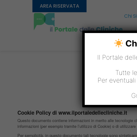
AREA RISERVATA
Chi 
Chi
Il Portale del
Tutte l
Per eventuali
G
Cookie Policy di www.ilportaledellecliniche.it
Questo documento contiene informazioni in merito alle tecnologie che
informazioni (per esempio tramite l’utilizzo di Cookie) o di utilizz
Per semplicità, in questo documento tali tecnologie sono sinteticamen