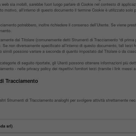
b sia mobili, sarebbe fuori luogo parlare di Cookie nel contesto di applicazio
 motivo, all’interno di questo documento il termine Cookie è utilizzato solo pe
acciamento potrebbero, inoltre richiedere il consenso dell’Utente. Se viene pr
umento.
tamente dal Titolare (comunemente detti Strumenti di Tracciamento “di prima pa
. Se non diversamente specificato all’interno di questo documento, tali terzi 
 simili possono variare a seconda di quanto impostato dal Titolare o da ciascu
categorie di seguito riportate, gli Utenti possono ottenere informazioni più det
mento - nelle privacy policy dei rispettivi fornitori terzi (tramite i link messi 
 di Tracciamento
tri Strumenti di Tracciamento analoghi per svolgere attività strettamente neces
da srl)