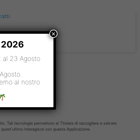
atti
×
o 2026
12 al 23 Agosto
 Agosto.
remo al nostro
o. Tali tecnologie permettono al Titolare di raccogliere e salvare
do quest’ultimo interagisce con questa Applicazione.