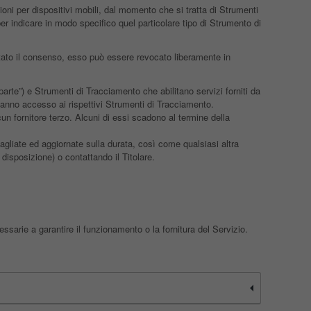
ni per dispositivi mobili, dal momento che si tratta di Strumenti
r indicare in modo specifico quel particolare tipo di Strumento di
estato il consenso, esso può essere revocato liberamente in
rte”) e Strumenti di Tracciamento che abilitano servizi forniti da
hanno accesso ai rispettivi Strumenti di Tracciamento.
n fornitore terzo. Alcuni di essi scadono al termine della
tagliate ed aggiornate sulla durata, così come qualsiasi altra
a disposizione) o contattando il Titolare.
sarie a garantire il funzionamento o la fornitura del Servizio.