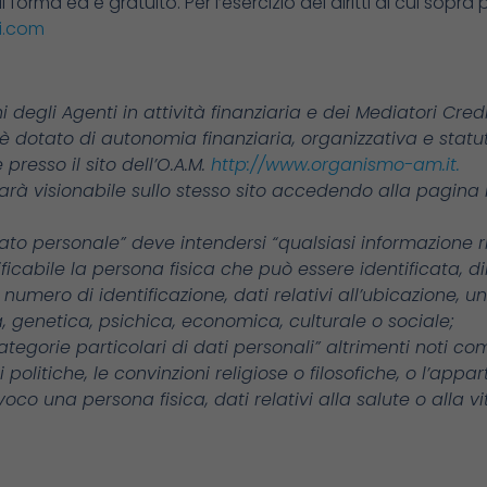
forma ed è gratuito. Per l’esercizio dei diritti di cui sopra 
i.com
degli Agenti in attività finanziaria e dei Mediatori Credi
è dotato di autonomia finanziaria, organizzativa e statutari
 presso il sito dell’O.A.M.
http://www.organismo-am.it.
sarà visionabile sullo stesso sito accedendo alla pagina i
 “dato personale” deve intendersi “qualsiasi informazione
tificabile la persona fisica che può essere identificata,
numero di identificazione, dati relativi all’ubicazione, u
ica, genetica, psichica, economica, culturale o sociale;
categorie particolari di dati personali” altrimenti noti co
ni politiche, le convinzioni religiose o filosofiche, o l’a
voco una persona fisica, dati relativi alla salute o alla 