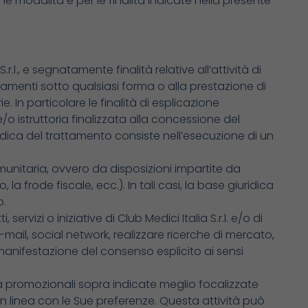
le modalità e per le finalità indicate nella presente
.l., e segnatamente finalità relative all’attività di
iamenti sotto qualsiasi forma o alla prestazione di
. In particolare le finalità di esplicazione
 e/o istruttoria finalizzata alla concessione del
uridica del trattamento consiste nell’esecuzione di un
munitaria, ovvero da disposizioni impartite da
 la frode fiscale, ecc.). In tali casi, la base giuridica
o.
vizi o iniziative di Club Medici Italia S.r.l. e/o di
-mail, social network, realizzare ricerche di mercato,
la manifestazione del consenso esplicito ai sensi
vità promozionali sopra indicate meglio focalizzate
in linea con le Sue preferenze. Questa attività può