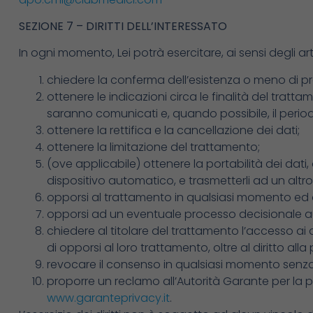
SEZIONE 7 – DIRITTI DELL’INTERESSATO
In ogni momento, Lei potrà esercitare, ai sensi degli artic
chiedere la conferma dell’esistenza o meno di pro
ottenere le indicazioni circa le finalità del tratta
saranno comunicati e, quando possibile, il perio
ottenere la rettifica e la cancellazione dei dati;
ottenere la limitazione del trattamento;
(ove applicabile) ottenere la portabilità dei dati,
dispositivo automatico, e trasmetterli ad un altr
opporsi al trattamento in qualsiasi momento ed a
opporsi ad un eventuale processo decisionale au
chiedere al titolare del trattamento l’accesso ai d
di opporsi al loro trattamento, oltre al diritto alla 
revocare il consenso in qualsiasi momento senza
proporre un reclamo all’Autorità Garante per la pro
www.garanteprivacy.it
.