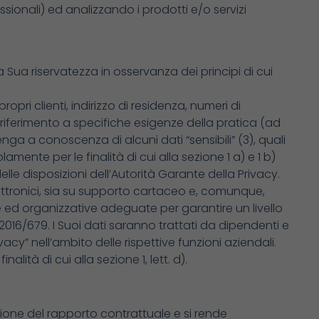
ionali) ed analizzando i prodotti e/o servizi
a Sua riservatezza in osservanza dei principi di cui
ropri clienti, indirizzo di residenza, numeri di
n riferimento a specifiche esigenze della pratica (ad
enga a conoscenza di alcuni dati “sensibili” (3), quali
mente per le finalità di cui alla sezione 1 a) e 1 b)
le disposizioni dell’Autorità Garante della Privacy.
elettronici, sia su supporto cartaceo e, comunque,
e ed organizzative adeguate per garantire un livello
2016/679. I Suoi dati saranno trattati da dipendenti e
ivacy” nell’ambito delle rispettive funzioni aziendali.
ità di cui alla sezione 1, lett. d).
razione del rapporto contrattuale e si rende