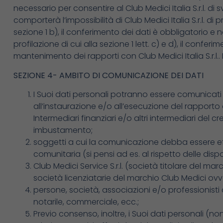
necessario per consentire al Club Medici Italia S.r.l. di s
comporterà l’impossibilità di Club Medici Italia S.r.l. di 
sezione 1 b), il conferimento dei dati è obbligatorio e n
profilazione di cui alla sezione 1 lett. c) e d), il confe
mantenimento dei rapporti con Club Medici Italia S.r.
SEZIONE 4- AMBITO DI COMUNICAZIONE DEI DATI
I Suoi dati personali potranno essere comunicati al
all’instaurazione e/o all’esecuzione del rapporto co
Intermediari finanziari e/o altri intermediari del c
imbustamento;
soggetti a cui la comunicazione debba essere e
comunitaria (si pensi ad es. al rispetto delle dispo
Club Medici Service S.r.l. (società titolare del mar
società licenziatarie del marchio Club Medici ovver
persone, società, associazioni e/o professionisti che
notarile, commerciale, ecc.;
Previo consenso, inoltre, i Suoi dati personali (n