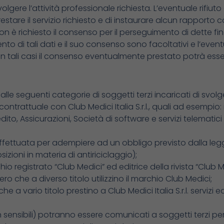
volgere l’attività professionale richiesta. L’eventuale rifiuto
prestare il servizio richiesto e di instaurare alcun rapporto c
on è richiesto il consenso per il perseguimento di dette fina
rimento di tali dati e il suo consenso sono facoltativi e l’ev
l.. In tali casi il consenso eventualmente prestato potrà
le seguenti categorie di soggetti terzi incaricati di svolge
ntrattuale con Club Medici Italia S.r.l., quali ad esempio: i
redito, Assicurazioni, Società di software e servizi telemati
ffettuata per adempiere ad un obbligo previsto dalla le
sizioni in materia di antiriciclaggio);
chio registrato “Club Medici” ed editrice della rivista “Club
o che a diverso titolo utilizzino il marchio Club Medici;
 a vario titolo prestino a Club Medici Italia S.r.l. servizi e
on sensibili) potranno essere comunicati a soggetti terzi p