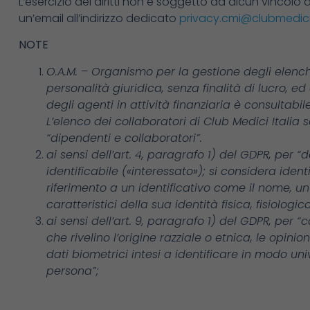
L’esercizio dei diritti non è soggetto ad alcun vincolo di 
un’email all’indirizzo dedicato
privacy.cmi@clubmedic
NOTE
O.A.M. – Organismo per la gestione degli elenchi 
personalità giuridica, senza finalità di lucro, ed 
degli agenti in attività finanziaria è consultabile
L’elenco dei collaboratori di Club Medici Italia 
“dipendenti e collaboratori”.
ai sensi dell’art. 4, paragrafo 1) del GDPR, per
identificabile («interessato»); si considera iden
riferimento a un identificativo come il nome, un 
caratteristici della sua identità fisica, fisiolog
ai sensi dell’art. 9, paragrafo 1) del GDPR, per “
che rivelino l’origine razziale o etnica, le opinio
dati biometrici intesi a identificare in modo uni
persona”;