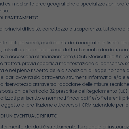
ad es. mediante aree geografiche o specializzazioni profess
enso.
’ DI TRATTAMENTO
i principi di liceità, correttezza e trasparenza, tutelando l
nte dati personali, quali ad es. dati anagrafici e fiscali dei p
re, talvolta, che in occasione del trattamento dei dati, co
va accessoria al finanziamento), Club Medici Italia S.r.l. v
no trattati, previa specifica manifestazione di consenso, sola
 e nel pieno rispetto delle disposizioni di legge nonché del
o dei dati avverrà sia attraverso strumenti informatici e/o 
la riservatezza attraverso l’adozione delle misure tecnich
sposizioni dell’articolo 32 prescritte del Regolamento (UE) 
rizzati per iscritto e nominati “incaricati” e/o “referenti pr
getto di profilazione attraverso il CRM aziendale per le final
DI UN’EVENTUALE RIFIUTO
l conferimento dei dati è strettamente funzionale all’instau