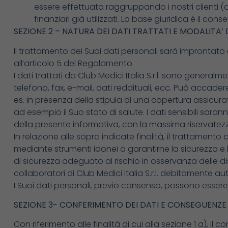
essere effettuata raggruppando i nostri clienti (
finanziari già utilizzati. La base giuridica è il cons
SEZIONE 2 – NATURA DEI DATI TRATTATI E MODALITA
Il trattamento dei Suoi dati personali sarà improntato a
all’articolo 5 del Regolamento.
I dati trattati da Club Medici Italia S.r.l. sono generalme
telefono, fax, e-mail, dati reddituali, ecc. Può accade
es. in presenza della stipula di una copertura assicurati
ad esempio il Suo stato di salute. I dati sensibili saran
della presente informativa, con la massima riservatezza
In relazione alle sopra indicate finalità, il trattament
mediante strumenti idonei a garantirne la sicurezza e 
di sicurezza adeguato al rischio in osservanza delle di
collaboratori di Club Medici Italia S.r.l. debitamente auto
I Suoi dati personali, previo consenso, possono essere og
SEZIONE 3- CONFERIMENTO DEI DATI E CONSEGUENZE 
Con riferimento alle finalità di cui alla sezione 1 a), i