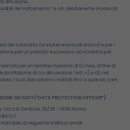
di diffusione.
onsabili del trattamento” a ciò debitamente incaricati
 del contratto (ivi inclusi eventuali rinnovi) e per i
rvazione per un periodo successivo sia richiesta per
servati per un termine massimo di 12 mesi, al fine di
rofilazione di cui alla sezione 1 lett. c) e d), nel
itolare, i Suoi dati saranno trattati fino a quando sarà
ZIONE DEI DATI (“DATA PROTECTION OFFICER”)
a: Via G B. De Rossi, 26/28 – 00161 Roma.
a S.r.l.
ntattabile al seguente indirizzo email