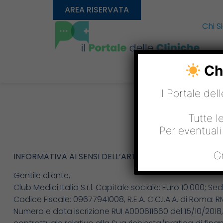
AREA RISERVATA
Chi 
Chi
Il Portale del
Tutte l
Per eventuali
G
INFORMATIVA AI SENSI DELL’ART. 13 DEL REGOLAMENTO 
Gentile cliente,
Club Medici Italia S.r.l. Capitale sociale: Euro 10.000; 
Codice Fiscale: 09677941008, R.E.A. C.C.I.A.A. di Roma: RM
Numero e data iscrizione RUI A000611660 del 15/10/2018,