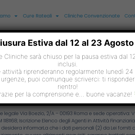
Siamo
Cure Rateali
Cliniche Convenzionate
Cont
usura Estiva dal 12 al 23 Agost
le Cliniche sarà chiuso per la pausa estiva dal 
inclusi.
Privacy Policy
e attività riprenderanno regolarmente lunedì 24
 urgenze, puoi comunque scriverci: ti risponde
rientro!
razie per la comprensione e… buone vacanze!
(UE) 2016/679 (di seguito “Regolamento” o “GDPR”)
Sede legale Via Boezio, 2/A – 00193 Roma e sede operativa: V
 1181168; Iscrizione Elenco degli Agenti in Attività Finanziar
 desidera informarLa che i dati personali (2) da Lei fornit