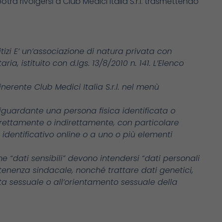
potrà rivolgersi a Club Medici Italia S.r.l. trasmettendo
tizi E’ un’associazione di natura privata con
a, istituito con d.lgs. 13/8/2010 n. 141. L’Elenco
nerente Club Medici Italia S.r.l. nel menù
 riguardante una persona fisica identificata o
 direttamente o indirettamente, con particolare
n identificativo online o a uno o più elementi
me “dati sensibili” devono intendersi “dati personali
ppartenenza sindacale, nonché trattare dati genetici,
vita sessuale o all’orientamento sessuale della