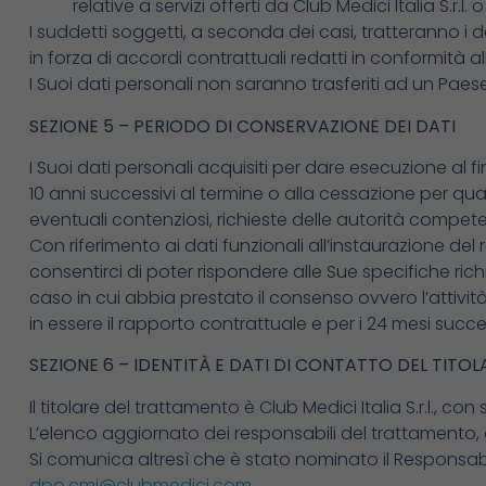
relative a servizi offerti da Club Medici Italia S.r
I suddetti soggetti, a seconda dei casi, tratteranno i 
in forza di accordi contrattuali redatti in conformità al
I Suoi dati personali non saranno trasferiti ad un Paese
SEZIONE 5 – PERIODO DI CONSERVAZIONE DEI DATI
I Suoi dati personali acquisiti per dare esecuzione al fi
10 anni successivi al termine o alla cessazione per qual
eventuali contenziosi, richieste delle autorità compete
Con riferimento ai dati funzionali all’instaurazione de
consentirci di poter rispondere alle Sue specifiche richie
caso in cui abbia prestato il consenso ovvero l’attività 
in essere il rapporto contrattuale e per i 24 mesi succes
SEZIONE 6 – IDENTITÀ E DATI DI CONTATTO DEL TITO
Il titolare del trattamento è Club Medici Italia S.r.l., 
L’elenco aggiornato dei responsabili del trattamento, ove
Si comunica altresì che è stato nominato il Responsabil
dpo.cmi@clubmedici.com