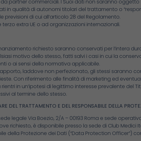
.l. o da partner commerciali. I Suoi dati non saranno oggetto 
dati in qualità di autonomi titolari del trattamento o “resp
le previsioni di cui all’articolo 28 del Regolamento.
 terzo extra UE o ad organizzazioni internazionali.
nanziamento richiesto saranno conservati per l’intera durata
siasi motivo dello stesso, fatti salvi i casi in cui la conse
nti o ai sensi della normativa applicabile.
l rapporto, laddove non perfezionato, gli stessi saranno con
ste. Con riferimento alle finalità di marketing ed eventuale p
rientri in un’ipotesi di legittimo interesse prevalente del T
sivi al termine dello stesso.
LARE DEL TRATTAMENTO E DEL RESPONSABILE DELLA PROTE
con sede legale Via Boezio, 2/A – 00193 Roma e sede operativ
 richiesto, è disponibile presso la sede di Club Medici Itali
e della Protezione dei Dati (“Data Protection Officer”) co