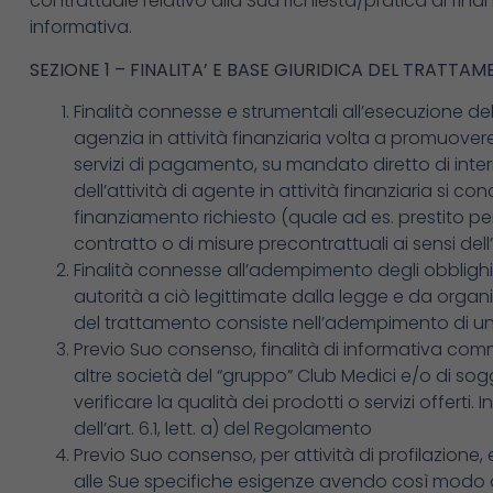
contrattuale relativo alla Sua richiesta/pratica di fina
informativa.
SEZIONE 1 – FINALITA’ E BASE GIURIDICA DEL TRATTA
Finalità connesse e strumentali all’esecuzione del r
agenzia in attività finanziaria volta a promuovere
servizi di pagamento, su mandato diretto di interme
dell’attività di agente in attività finanziaria si co
finanziamento richiesto (quale ad es. prestito per
contratto o di misure precontrattuali ai sensi dell’a
Finalità connesse all’adempimento degli obblighi 
autorità a ciò legittimate dalla legge e da organi di
del trattamento consiste nell’adempimento di un ob
Previo Suo consenso, finalità di informativa commerc
altre società del “gruppo” Club Medici e/o di sogge
verificare la qualità dei prodotti o servizi offerti
dell’art. 6.1, lett. a) del Regolamento
Previo Suo consenso, per attività di profilazione, 
alle Sue specifiche esigenze avendo così modo di 