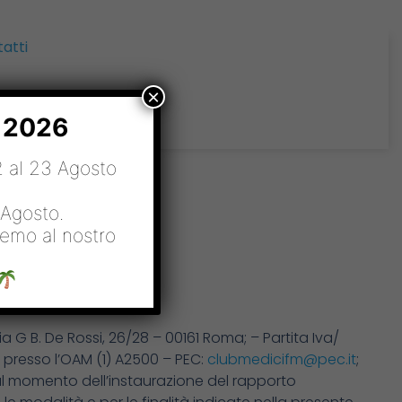
atti
×
o 2026
12 al 23 Agosto
 Agosto.
remo al nostro
ia G B. De Rossi, 26/28 – 00161 Roma; – Partita Iva/
ia presso l’OAM (1) A2500 – PEC:
clubmedicifm@pec.it
;
i al momento dell’instaurazione del rapporto