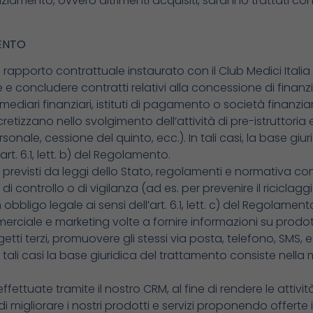
nziamento, ovvero altrimenti acquisiti, saranno trattati con 
MENTO
apporto contrattuale instaurato con il Club Medici Italia S.r
 e concludere contratti relativi alla concessione di finanz
diari finanziari, istituti di pagamento o società finanziarie
ncretizzano nello svolgimento dell’attività di pre-istruttoria
sonale, cessione del quinto, ecc.). In tali casi, la base gi
rt. 6.1, lett. b) del Regolamento.
previsti da leggi dello Stato, regolamenti e normativa co
 controllo o di vigilanza (ad es. per prevenire il riciclaggio,
bligo legale ai sensi dell’art. 6.1, lett. c) del Regolament
iale e marketing volte a fornire informazioni su prodotti, ser
tti terzi, promuovere gli stessi via posta, telefono, SMS, e
. In tali casi la base giuridica del trattamento consiste nel
effettuate tramite il nostro CRM, al fine di rendere le atti
migliorare i nostri prodotti e servizi proponendo offerte 